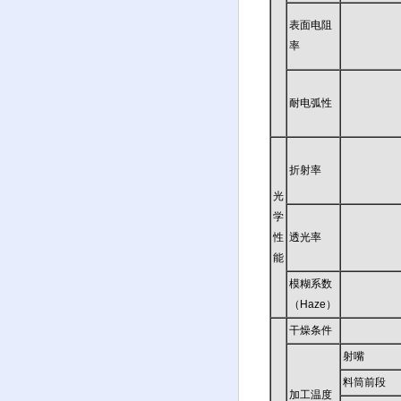
表面电阻
率
耐电弧性
折射率
光
学
性
透光率
能
模糊系数
（Haze）
干燥条件
射嘴
料筒前段
加工温度