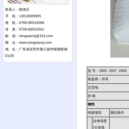
联系人：陈侠兵
手 机：13018669965
座 机：0769-86918386
传 真：0769-86916501
邮 箱：
mingxiansj@163.com
网 址：
www.mingxiansj.com
地 址：广东省东莞市黄江镇华南塑胶城
D109
型 号：2805 2807 2808 
制造商
：
拜耳
交货地
价 格
物性
性能项目
测试条件
拉伸强度
(引张强