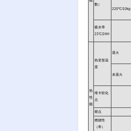
能
数）
220℃/10kg
吸水率
23℃/24H
退火
热变形温
度
未退火
热
维卡软化
性
点
能
熔点
燃烧性
（率）