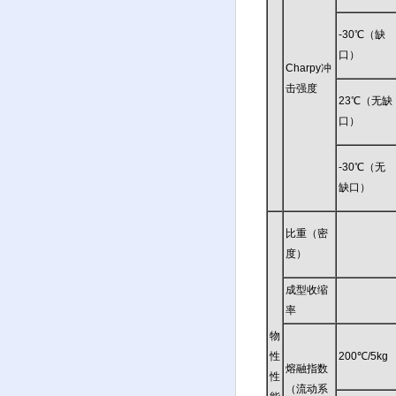
-30℃（缺
口）
Charpy冲
击强度
23℃（无缺
口）
-30℃（无
缺口）
比重（密
度）
成型收缩
率
物
性
200℃/5kg
熔融指数
性
（流动系