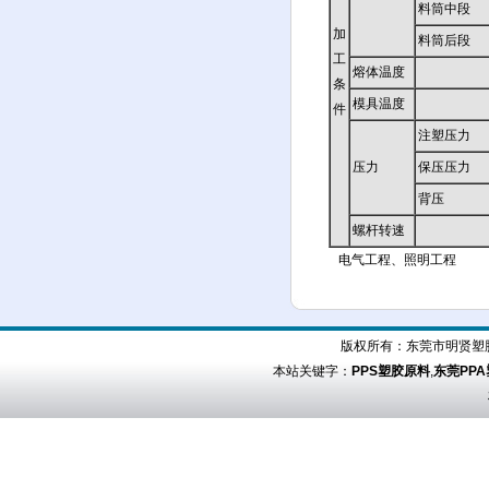
料筒中段
加
料筒后段
工
熔体温度
条
模具温度
件
注塑压力
压力
保压压力
背压
螺杆转速
电气工程、照明工程
版权所有：
东莞市明贤塑
本站关键字：
PPS塑胶原料
,
东莞PP