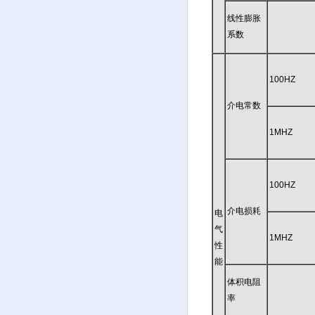
线性膨胀
系数
100HZ
介电常数
1MHZ
100HZ
介电损耗
电
气
1MHZ
性
能
体积电阻
率